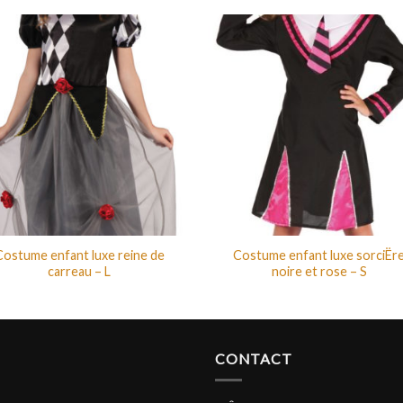
Costume enfant luxe reine de
Costume enfant luxe sorciËr
carreau – L
noire et rose – S
CONTACT