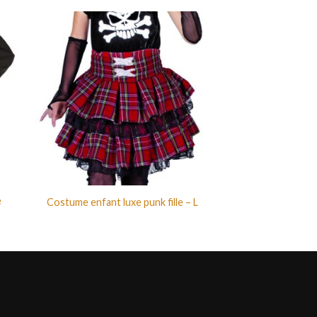
e
Costume enfant luxe punk fille – L