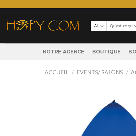
Skip
to
content
Recherche
pour :
NOTRE AGENCE
BOUTIQUE
BO
ACCUEIL
/
EVENTS/ SALONS
/
A