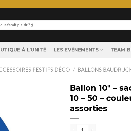
UTIQUE À L’UNITÉ
LES EVÉNEMENTS
TEAM B
CCESSOIRES FESTIFS DÉCO
/
BALLONS BAUDRUC
Ballon 10″ – s
10 – 50 – coule
assorties
quantité de Ballon 10" - sachet d