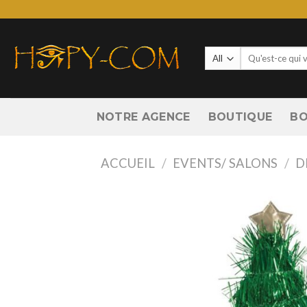
Skip
to
content
Recherche
pour :
NOTRE AGENCE
BOUTIQUE
BO
ACCUEIL
/
EVENTS/ SALONS
/
D