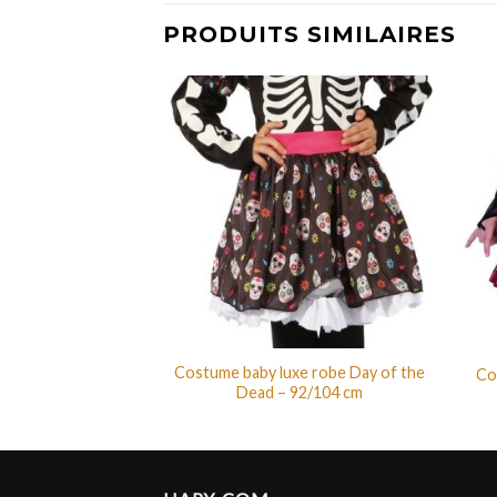
PRODUITS SIMILAIRES
Costume baby luxe robe Day of the
uxe punk fille – S
Co
Dead – 92/104 cm