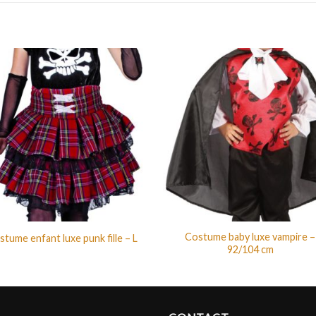
Costume baby luxe vampire –
stume enfant luxe punk fille – L
92/104 cm