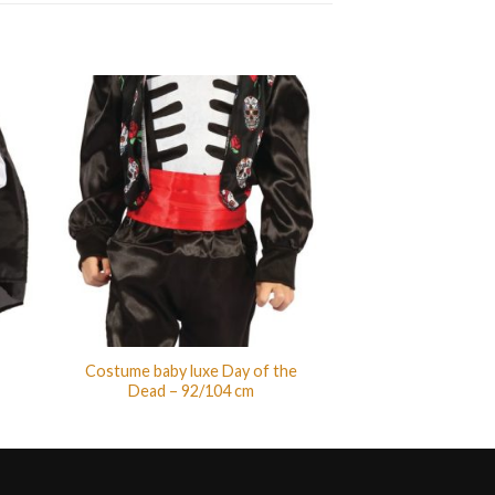
Costume baby luxe Day of the
Dead – 92/104 cm