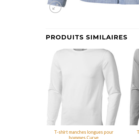
PRODUITS SIMILAIRES
es longues pour
T-shirt manches longues pour
T
s Curve
hommes Curve