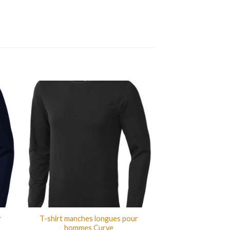
r
T-shirt manches longues pour
hommes Curve