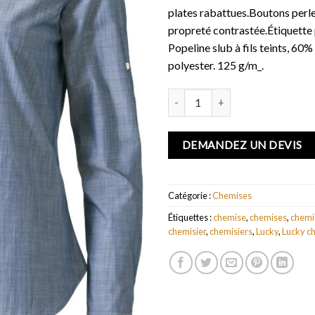
plates rabattues.Boutons perl
propreté contrastée.Étiquette p
Popeline slub à fils teints, 60
polyester. 125 g/m_.
quantité de Chemise femme Luck
DEMANDEZ UN DEVIS
Catégorie :
Chemises
Étiquettes :
chemise
,
chemises
,
chemi
chemisier
,
chemisiers
,
Lucky
,
Lucky c