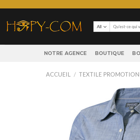
Skip
to
content
Recherche
pour :
NOTRE AGENCE
BOUTIQUE
BO
ACCUEIL
/
TEXTILE PROMOTION