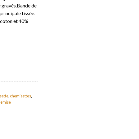
e gravés.Bande de
rincipale tissée.
% coton et 40%
y
sette
,
chemisettes
,
hemise