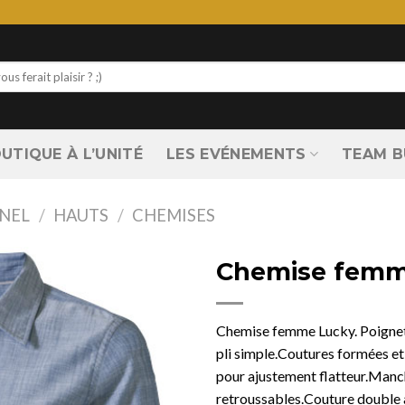
UTIQUE À L’UNITÉ
LES EVÉNEMENTS
TEAM B
NEL
/
HAUTS
/
CHEMISES
Chemise femm
Chemise femme Lucky. Poignet
pli simple.Coutures formées et 
pour ajustement flatteur.Man
retroussables.Couture double 