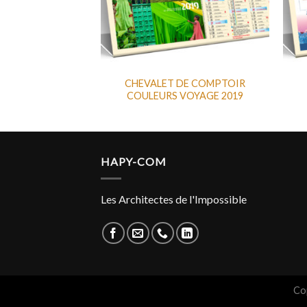
ANDARD VOILE
CHEVALET DE COMPTOIR
QUE 2019
COULEURS VOYAGE 2019
HAPY-COM
Les Architectes de l'Impossible
Co