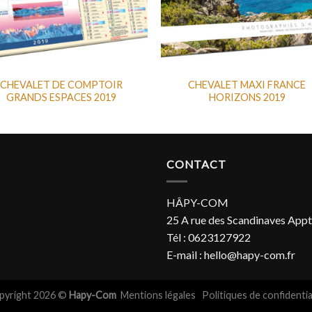
CHEVALET DE COMPTOIR
CHEVALET MAXI FRANCE
GRANDS ESPACES 2019
HORIZONS 2019
CONTACT
HÂPY-COM
25 A rue des Scandinaves Appt
Tél : 0623127922
E-mail : hello@hapy-com.fr
pyright 2026 ©
Hapy-Com
Mentions légales
Politiques de confidentia