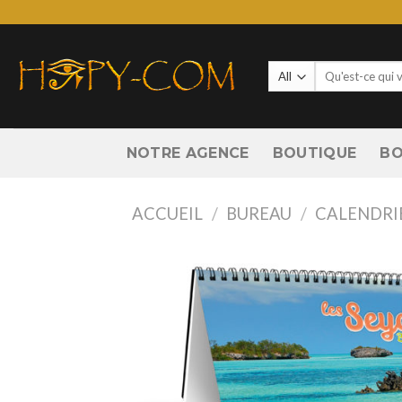
Skip
to
content
Recherche
pour :
NOTRE AGENCE
BOUTIQUE
BO
ACCUEIL
/
BUREAU
/
CALENDRI