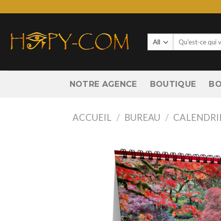
Skip
to
content
Recherche
pour :
NOTRE AGENCE
BOUTIQUE
BO
ACCUEIL
/
BUREAU
/
CALENDRI