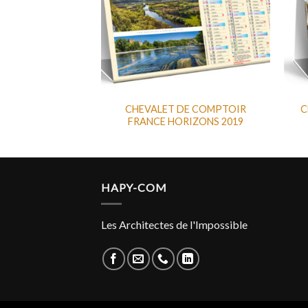
DE COMPTOIR
CHEVALET DE COMPTOIR
C
DE MER 2019
FRANCE HORIZONS 2019
HAPY-COM
Les Architectes de l'Impossible