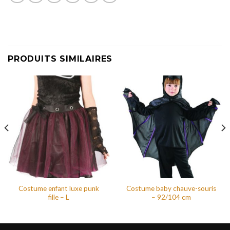
PRODUITS SIMILAIRES
Costume enfant luxe punk
Costume baby chauve-souris
fille – L
– 92/104 cm