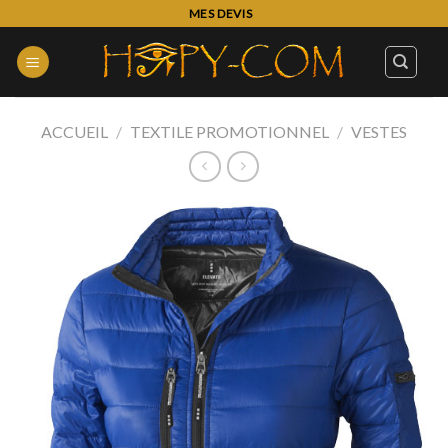
Skip
MES DEVIS
to
content
ACCUEIL
/
TEXTILE PROMOTIONNEL
/
VESTES