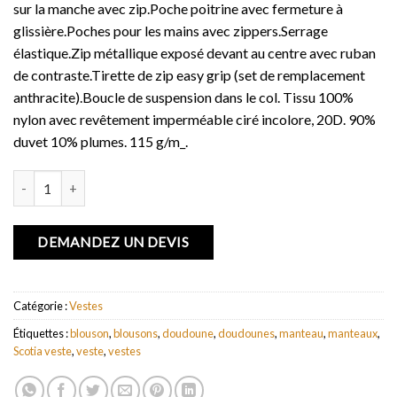
sur la manche avec zip.Poche poitrine avec fermeture à
glissière.Poches pour les mains avec zippers.Serrage
élastique.Zip métallique exposé devant au centre avec ruban
de contraste.Tirette de zip easy grip (set de remplacement
anthracite).Boucle de suspension dans le col. Tissu 100%
nylon avec revêtement imperméable ciré incolore, 20D. 90%
duvet 10% plumes. 115 g/m_.
quantité de Doudoune duvet léger femme Scotia
DEMANDEZ UN DEVIS
Catégorie :
Vestes
Étiquettes :
blouson
,
blousons
,
doudoune
,
doudounes
,
manteau
,
manteaux
,
Scotia veste
,
veste
,
vestes