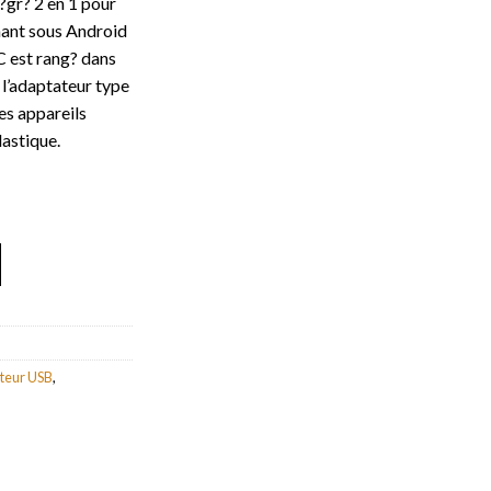
?gr? 2 en 1 pour
nant sous Android
C est rang? dans
r l’adaptateur type
es appareils
lastique.
3 en 1
teur USB
,