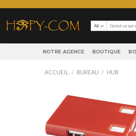
Skip
to
content
Recherche
pour :
NOTRE AGENCE
BOUTIQUE
BO
ACCUEIL
/
BUREAU
/
HUB