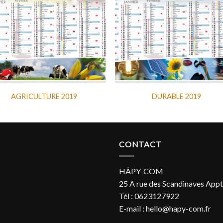
AGRICULTURE 2019
DURABLE 2019
CONTACT
HÂPY-COM
25 A rue des Scandinaves Appt
Tél : 0623127922
E-mail : hello@hapy-com.fr