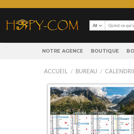
Skip
to
content
Recherche
pour :
NOTRE AGENCE
BOUTIQUE
BO
ACCUEIL
/
BUREAU
/
CALENDRI