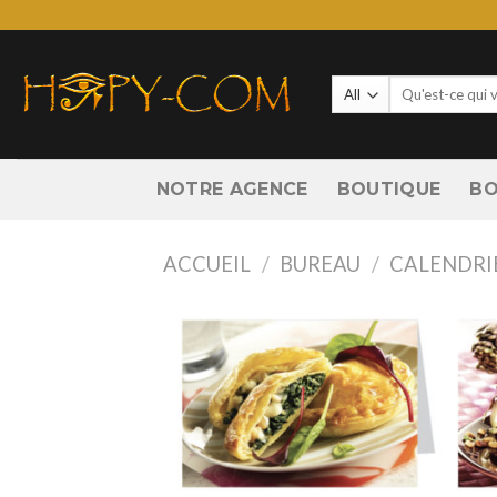
Skip
to
content
Recherche
pour :
NOTRE AGENCE
BOUTIQUE
BO
ACCUEIL
/
BUREAU
/
CALENDRI