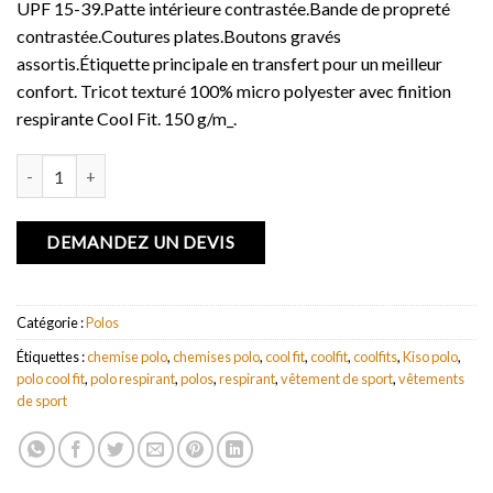
UPF 15-39.Patte intérieure contrastée.Bande de propreté
contrastée.Coutures plates.Boutons gravés
assortis.Étiquette principale en transfert pour un meilleur
confort. Tricot texturé 100% micro polyester avec finition
respirante Cool Fit. 150 g/m_.
quantité de Polo cool fit manches courtes pour hommes Kiso
DEMANDEZ UN DEVIS
Catégorie :
Polos
Étiquettes :
chemise polo
,
chemises polo
,
cool fit
,
coolfit
,
coolfits
,
Kiso polo
,
polo cool fit
,
polo respirant
,
polos
,
respirant
,
vêtement de sport
,
vêtements
de sport