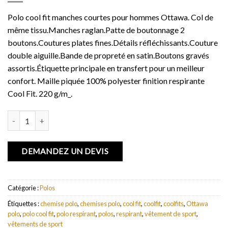
Polo cool fit manches courtes pour hommes Ottawa. Col de
même tissu.Manches raglan.Patte de boutonnage 2
boutons.Coutures plates fines.Détails réfléchissants.Couture
double aiguille.Bande de propreté en satin.Boutons gravés
assortis.Étiquette principale en transfert pour un meilleur
confort. Maille piquée 100% polyester finition respirante
Cool Fit. 220 g/m_.
quantité de Polo cool fit manches courtes pour hommes Ottawa
DEMANDEZ UN DEVIS
Catégorie :
Polos
Étiquettes :
chemise polo
,
chemises polo
,
cool fit
,
coolfit
,
coolfits
,
Ottawa
polo
,
polo cool fit
,
polo respirant
,
polos
,
respirant
,
vêtement de sport
,
vêtements de sport