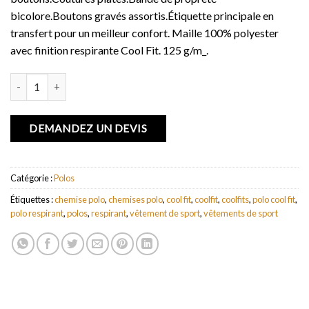
bicolore.Boutons gravés assortis.Étiquette principale en
transfert pour un meilleur confort. Maille 100% polyester
avec finition respirante Cool Fit. 125 g/m_.
quantité de Polo de sport manches courtes pour hommes Game
DEMANDEZ UN DEVIS
Catégorie :
Polos
Étiquettes :
chemise polo
,
chemises polo
,
cool fit
,
coolfit
,
coolfits
,
polo cool fit
,
polo respirant
,
polos
,
respirant
,
vêtement de sport
,
vêtements de sport