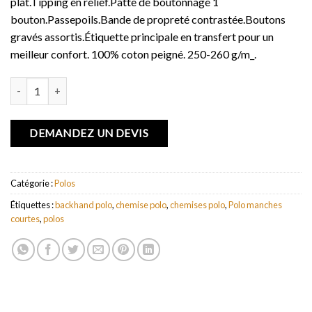
plat.Tipping en relief.Patte de boutonnage 1
bouton.Passepoils.Bande de propreté contrastée.Boutons
gravés assortis.Étiquette principale en transfert pour un
meilleur confort. 100% coton peigné. 250-260 g/m_.
quantité de Polo manches courtes Backhand
DEMANDEZ UN DEVIS
Catégorie :
Polos
Étiquettes :
backhand polo
,
chemise polo
,
chemises polo
,
Polo manches
courtes
,
polos