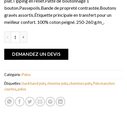
plat.Tipping en relief.Patte de boutonnage 1
bouton.Passepoils.Bande de propreté contrastée.Boutons
gravés assortis.Étiquette principale en transfert pour un
meilleur confort. 100% coton peigné. 250-260 g/m_.
quantité de Polo manches courtes Backhand
DEMANDEZ UN DEVIS
Catégorie :
Polos
Étiquettes :
backhand polo
,
chemise polo
,
chemises polo
,
Polo manches
courtes
,
polos