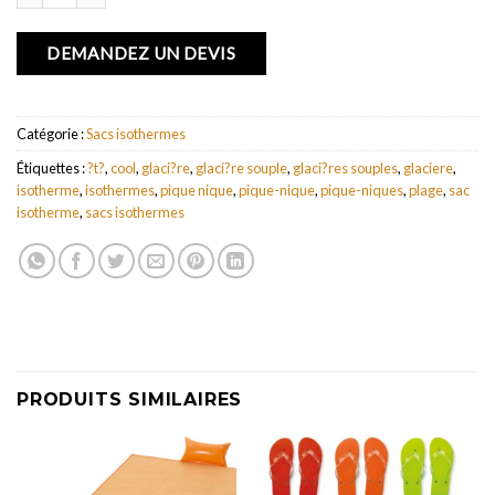
DEMANDEZ UN DEVIS
Catégorie :
Sacs isothermes
Étiquettes :
?t?
,
cool
,
glaci?re
,
glaci?re souple
,
glaci?res souples
,
glaciere
,
isotherme
,
isothermes
,
pique nique
,
pique-nique
,
pique-niques
,
plage
,
sac
isotherme
,
sacs isothermes
PRODUITS SIMILAIRES