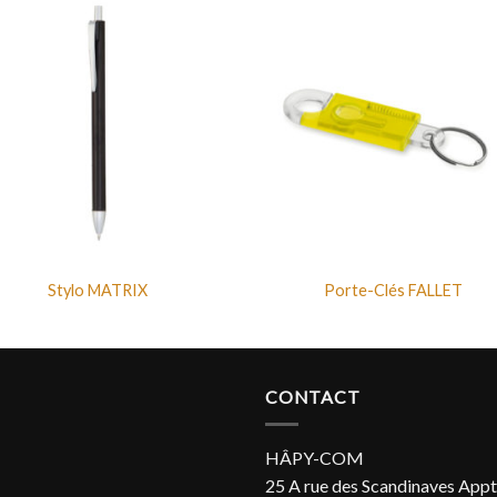
Stylo MATRIX
Porte-Clés FALLET
CONTACT
HÂPY-COM
25 A rue des Scandinaves Appt