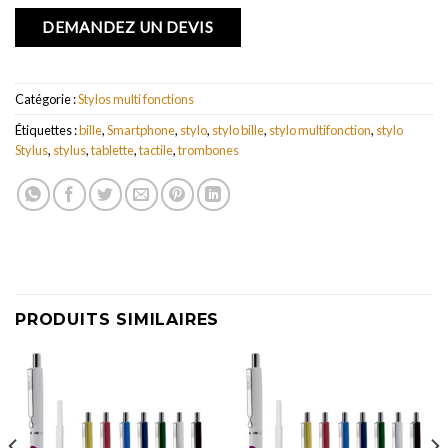
DEMANDEZ UN DEVIS
Catégorie :
Stylos multi fonctions
Étiquettes :
bille
,
Smartphone
,
stylo
,
stylo bille
,
stylo multifonction
,
stylo
Stylus
,
stylus
,
tablette
,
tactile
,
trombones
PRODUITS SIMILAIRES