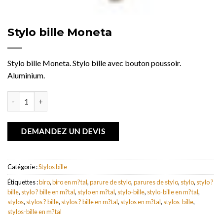
Stylo bille Moneta
Stylo bille Moneta. Stylo bille avec bouton poussoir.
Aluminium.
quantité de Stylo bille Moneta
DEMANDEZ UN DEVIS
Catégorie :
Stylos bille
Étiquettes :
biro
,
biro en m?tal
,
parure de stylo
,
parures de stylo
,
stylo
,
stylo ?
bille
,
stylo ? bille en m?tal
,
stylo en m?tal
,
stylo-bille
,
stylo-bille en m?tal
,
stylos
,
stylos ? bille
,
stylos ? bille en m?tal
,
stylos en m?tal
,
stylos-bille
,
stylos-bille en m?tal