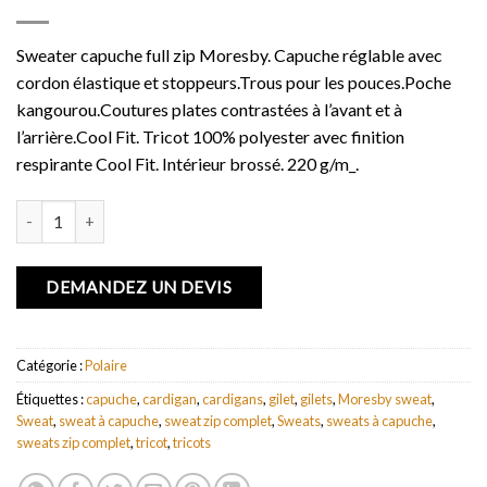
Sweater capuche full zip Moresby. Capuche réglable avec
cordon élastique et stoppeurs.Trous pour les pouces.Poche
kangourou.Coutures plates contrastées à l’avant et à
l’arrière.Cool Fit. Tricot 100% polyester avec finition
respirante Cool Fit. Intérieur brossé. 220 g/m_.
quantité de Sweater capuche full zip Moresby
DEMANDEZ UN DEVIS
Catégorie :
Polaire
Étiquettes :
capuche
,
cardigan
,
cardigans
,
gilet
,
gilets
,
Moresby sweat
,
Sweat
,
sweat à capuche
,
sweat zip complet
,
Sweats
,
sweats à capuche
,
sweats zip complet
,
tricot
,
tricots