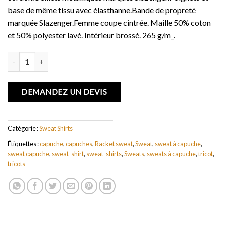
base de même tissu avec élasthanne.Bande de propreté
marquée Slazenger.Femme coupe cintrée. Maille 50% coton
et 50% polyester lavé. Intérieur brossé. 265 g/m_.
quantité de Sweater Racket femme.
DEMANDEZ UN DEVIS
Catégorie :
Sweat Shirts
Étiquettes :
capuche
,
capuches
,
Racket sweat
,
Sweat
,
sweat à capuche
,
sweat capuche
,
sweat-shirt
,
sweat-shirts
,
Sweats
,
sweats à capuche
,
tricot
,
tricots