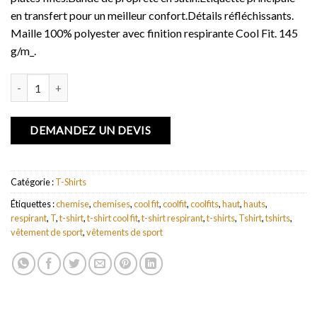
en transfert pour un meilleur confort.Détails réfléchissants.
Maille 100% polyester avec finition respirante Cool Fit. 145
g/m_.
quantité de T-shirt cool fit manches courtes pour femmes Niagara
DEMANDEZ UN DEVIS
Catégorie :
T-Shirts
Étiquettes :
chemise
,
chemises
,
cool fit
,
coolfit
,
coolfits
,
haut
,
hauts
,
respirant
,
T
,
t-shirt
,
t-shirt cool fit
,
t-shirt respirant
,
t-shirts
,
Tshirt
,
tshirts
,
vêtement de sport
,
vêtements de sport