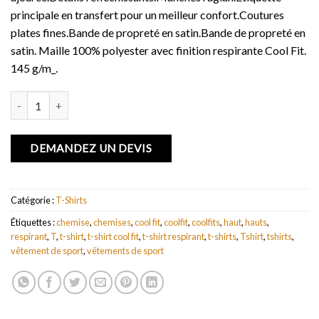
principale en transfert pour un meilleur confort.Coutures
plates fines.Bande de propreté en satin.Bande de propreté en
satin. Maille 100% polyester avec finition respirante Cool Fit.
145 g/m_.
quantité de T-shirt cool fit manches courtes pour hommes Quebec
DEMANDEZ UN DEVIS
Catégorie :
T-Shirts
Étiquettes :
chemise
,
chemises
,
cool fit
,
coolfit
,
coolfits
,
haut
,
hauts
,
respirant
,
T
,
t-shirt
,
t-shirt cool fit
,
t-shirt respirant
,
t-shirts
,
Tshirt
,
tshirts
,
vêtement de sport
,
vêtements de sport