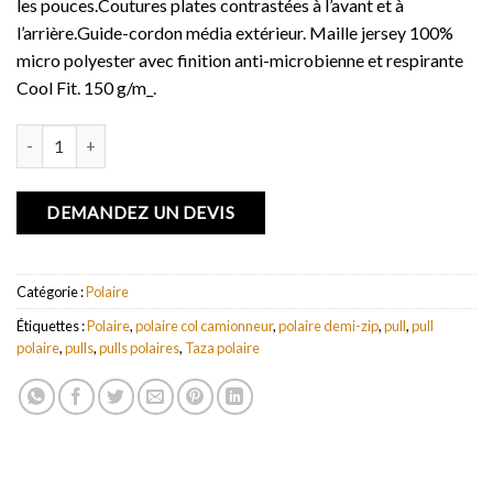
les pouces.Coutures plates contrastées à l’avant et à
l’arrière.Guide-cordon média extérieur. Maille jersey 100%
micro polyester avec finition anti-microbienne et respirante
Cool Fit. 150 g/m_.
quantité de Tricot quart zippé Taza
DEMANDEZ UN DEVIS
Catégorie :
Polaire
Étiquettes :
Polaire
,
polaire col camionneur
,
polaire demi-zip
,
pull
,
pull
polaire
,
pulls
,
pulls polaires
,
Taza polaire