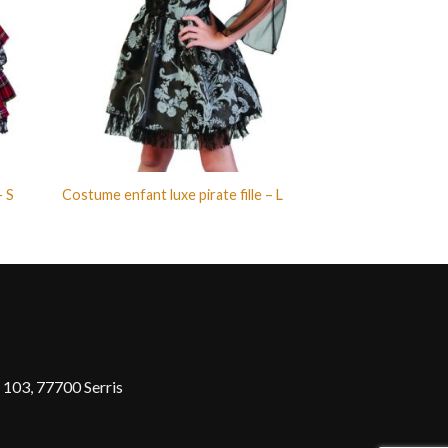
– S
Costume enfant luxe pirate fille – L
 103, 77700 Serris