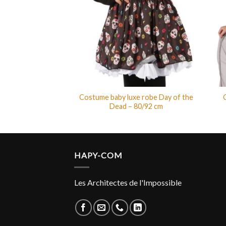
 sorcier noir et
Costume baby luxe robe Day of the
u – S
Dead – 80/92 cm
HAPY-COM
Les Architectes de l'Impossible