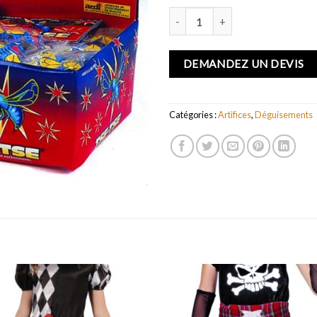
quantité de TsÈ-TsÈ - F2 - Le sa
DEMANDEZ UN DEVIS
Catégories :
Artifices
,
Déguisements