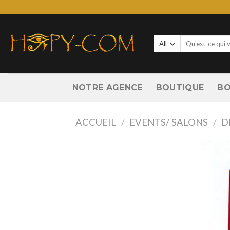
Skip
to
content
Recherche
pour :
NOTRE AGENCE
BOUTIQUE
BO
ACCUEIL
/
EVENTS/ SALONS
/
D