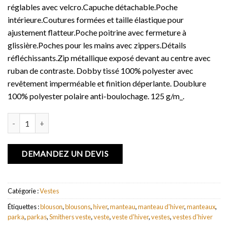
réglables avec velcro.Capuche détachable.Poche
intérieure.Coutures formées et taille élastique pour
ajustement flatteur.Poche poitrine avec fermeture à
glissière.Poches pour les mains avec zippers.Détails
réfléchissants.Zip métallique exposé devant au centre avec
ruban de contraste. Dobby tissé 100% polyester avec
revêtement imperméable et finition déperlante. Doublure
100% polyester polaire anti-boulochage. 125 g/m_.
quantité de Veste doublée polaire femme Smithers
DEMANDEZ UN DEVIS
Catégorie :
Vestes
Étiquettes :
blouson
,
blousons
,
hiver
,
manteau
,
manteau d'hiver
,
manteaux
,
parka
,
parkas
,
Smithers veste
,
veste
,
veste d'hiver
,
vestes
,
vestes d'hiver