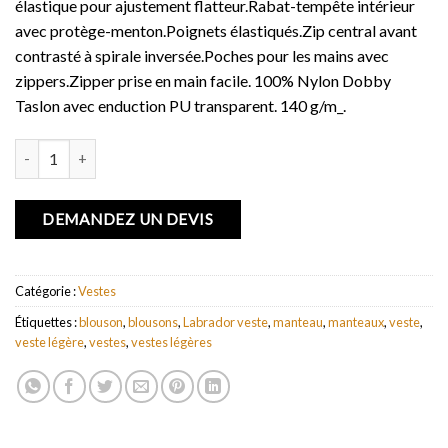
élastique pour ajustement flatteur.Rabat-tempête intérieur
avec protège-menton.Poignets élastiqués.Zip central avant
contrasté à spirale inversée.Poches pour les mains avec
zippers.Zipper prise en main facile. 100% Nylon Dobby
Taslon avec enduction PU transparent. 140 g/m_.
quantité de Veste femme Labrador
DEMANDEZ UN DEVIS
Catégorie :
Vestes
Étiquettes :
blouson
,
blousons
,
Labrador veste
,
manteau
,
manteaux
,
veste
,
veste légère
,
vestes
,
vestes légères