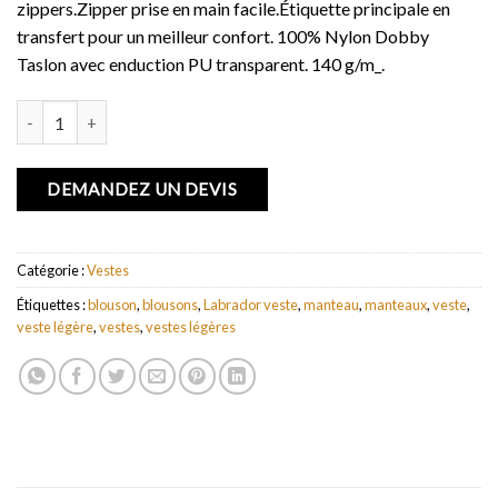
zippers.Zipper prise en main facile.Étiquette principale en
transfert pour un meilleur confort. 100% Nylon Dobby
Taslon avec enduction PU transparent. 140 g/m_.
quantité de Veste Labrador
DEMANDEZ UN DEVIS
Catégorie :
Vestes
Étiquettes :
blouson
,
blousons
,
Labrador veste
,
manteau
,
manteaux
,
veste
,
veste légère
,
vestes
,
vestes légères