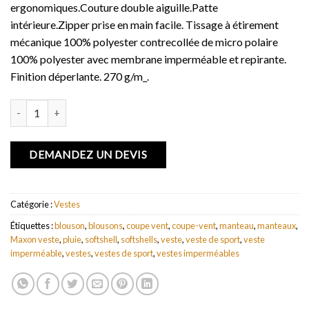
ergonomiques.Couture double aiguille.Patte
intérieure.Zipper prise en main facile. Tissage à étirement
mécanique 100% polyester contrecollée de micro polaire
100% polyester avec membrane imperméable et repirante.
Finition déperlante. 270 g/m_.
quantité de Veste softshell femme Maxson
DEMANDEZ UN DEVIS
Catégorie :
Vestes
Étiquettes :
blouson
,
blousons
,
coupe vent
,
coupe-vent
,
manteau
,
manteaux
,
Maxon veste
,
pluie
,
softshell
,
softshells
,
veste
,
veste de sport
,
veste
imperméable
,
vestes
,
vestes de sport
,
vestes imperméables