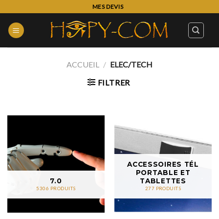
Skip
MES DEVIS
to
content
ACCUEIL
/
ELEC/TECH
FILTRER
ACCESSOIRES TÉL
PORTABLE ET
7.0
TABLETTES
5306 PRODUITS
277 PRODUITS