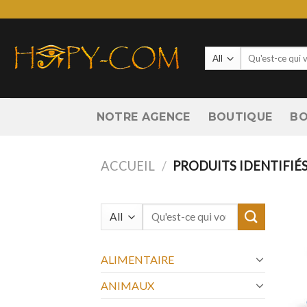
Skip
to
content
Recherche
pour :
NOTRE AGENCE
BOUTIQUE
BO
ACCUEIL
/
PRODUITS IDENTIFIÉS
Recherche
pour :
ALIMENTAIRE
ANIMAUX