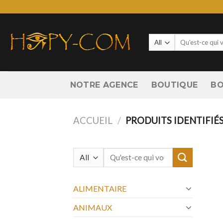
Skip
to
content
Recherche
pour :
NOTRE AGENCE
BOUTIQUE
BO
ACCUEIL
/
PRODUITS IDENTIFIÉS 
Recherche
pour :
ALIMENTAIRE
ANIMAUX