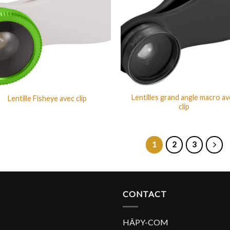
Lentilles grand angle macro a
Lentille Fisheye avec clip
clip
1
2
3
CONTACT
HÂPY-COM