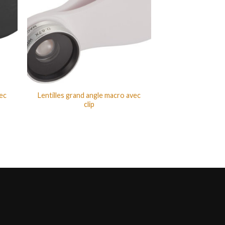
vec
Lentilles grand angle macro avec
clip