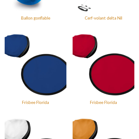
Ballon gonflable
Cerf-volant delta Nil
Frisbee Florida
Frisbee Florida