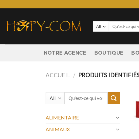
Skip
to
content
Recherche
pour :
NOTRE AGENCE
BOUTIQUE
BO
ACCUEIL
/
PRODUITS IDENTIFIÉS
Recherche
pour :
ALIMENTAIRE
ANIMAUX