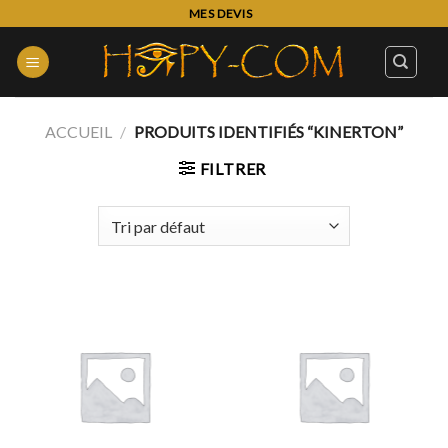
Skip
MES DEVIS
to
content
ACCUEIL
/
PRODUITS IDENTIFIÉS “KINERTON”
FILTRER