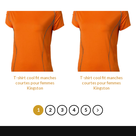
T-shirt cool fit manches
T-shirt cool fit manches
courtes pour femmes
courtes pour femmes
Kingston
Kingston
1
2
3
4
5