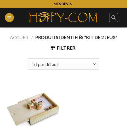
Skip
MES DEVIS
to
content
ACCUEIL
/
PRODUITS IDENTIFIÉS “KIT DE 2 JEUX”
FILTRER