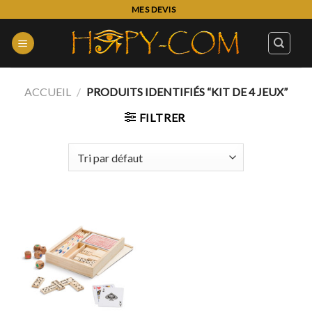
Skip
MES DEVIS
to
content
ACCUEIL
/
PRODUITS IDENTIFIÉS “KIT DE 4 JEUX”
FILTRER