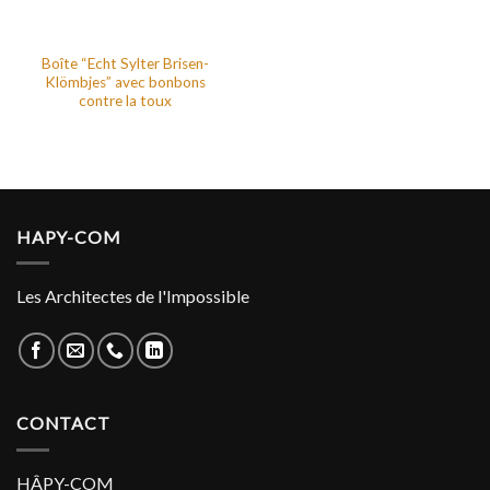
Boîte “Echt Sylter Brisen-
Klömbjes” avec bonbons
contre la toux
HAPY-COM
Les Architectes de l'Impossible
CONTACT
HÂPY-COM