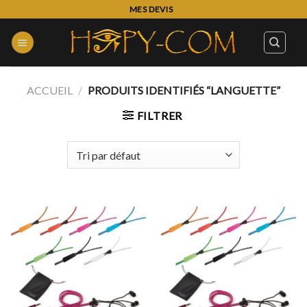
Skip
MES DEVIS
to
content
ACCUEIL
/
PRODUITS IDENTIFIÉS “LANGUETTE”
FILTRER