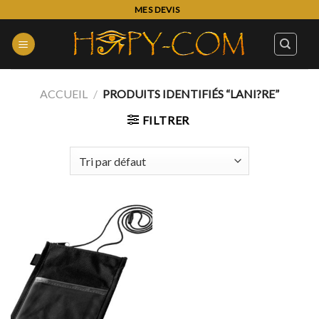
Skip
MES DEVIS
to
content
ACCUEIL
/
PRODUITS IDENTIFIÉS “LANI?RE”
FILTRER