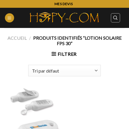
Skip
MES DEVIS
to
content
ACCUEIL
/
PRODUITS IDENTIFIÉS “LOTION SOLAIRE
FPS 30”
FILTRER