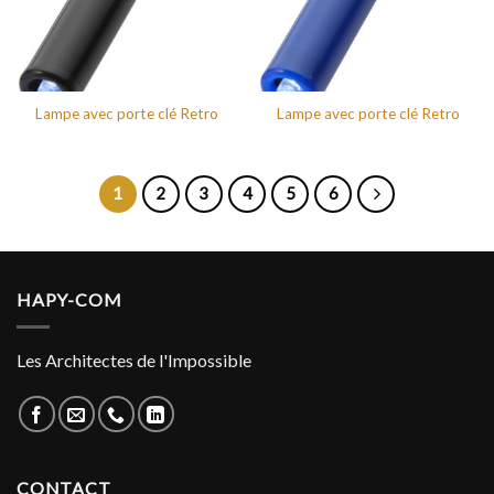
Lampe avec porte clé Retro
Lampe avec porte clé Retro
1
2
3
4
5
6
HAPY-COM
Les Architectes de l'Impossible
CONTACT