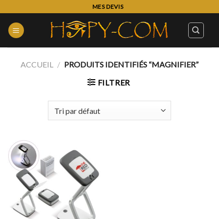
Skip
MES DEVIS
to
content
ACCUEIL
/
PRODUITS IDENTIFIÉS “MAGNIFIER”
FILTRER