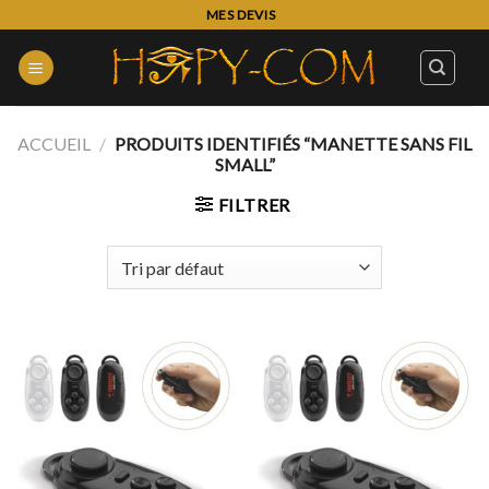
Skip
MES DEVIS
to
content
ACCUEIL
/
PRODUITS IDENTIFIÉS “MANETTE SANS FIL
SMALL”
FILTRER