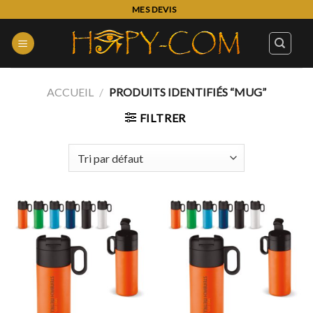
Skip
MES DEVIS
to
content
ACCUEIL
/
PRODUITS IDENTIFIÉS “MUG”
FILTRER