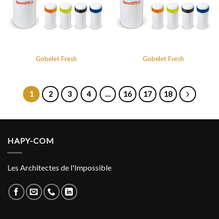
Gobelet Fresh
Gobelet Fresh
1
2
3
4
…
16
17
18
HAPY-COM
Les Architectes de l'Impossible