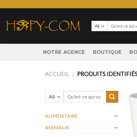
Skip
to
content
Recherche
pour :
NOTRE AGENCE
BOUTIQUE
BO
ACCUEIL
/
PRODUITS IDENTIFIÉS
Recherche
pour :
ALIMENTAIRE
ANIMAUX