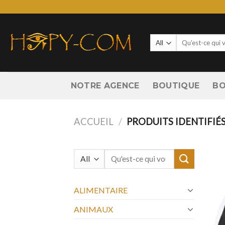
Skip
to
content
Recherche
pour :
NOTRE AGENCE
BOUTIQUE
BO
ACCUEIL
/
PRODUITS IDENTIFIÉS
Recherche
pour :
ALIMENTAIRE
ANIMAUX