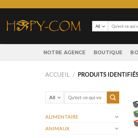
Skip
to
content
Recherche
pour :
NOTRE AGENCE
BOUTIQUE
BO
ACCUEIL
/
PRODUITS IDENTIFIÉS
Recherche
pour :
ALIMENTAIRE
ANIMAUX