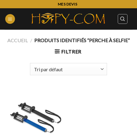
Skip
MES DEVIS
to
content
ACCUEIL
/
PRODUITS IDENTIFIÉS “PERCHE À SELFIE”
FILTRER